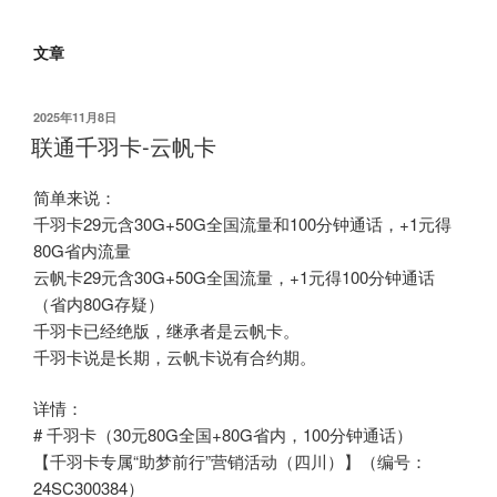
文章
发
2025年11月8日
布
联通千羽卡-云帆卡
于
简单来说：
千羽卡29元含30G+50G全国流量和100分钟通话，+1元得
80G省内流量
云帆卡29元含30G+50G全国流量，+1元得100分钟通话
（省内80G存疑）
千羽卡已经绝版，继承者是云帆卡。
千羽卡说是长期，云帆卡说有合约期。
详情：
# 千羽卡（30元80G全国+80G省内，100分钟通话）
【千羽卡专属“助梦前行”营销活动（四川）】（编号：
24SC300384）