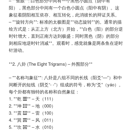
– **鱼眼**: 白色部分中间有一个黑色小圆点（阴中有
阳），黑色部分中间有一个白色小圆点（阳中有阴）。这
象征着阴阳相互依存、相互转化，此消彼长的辩证关系。
– **旋转方向**: 标准的太极图是**动态旋转**的。通常的描
绘方式是：从正上方（北方）开始，**白色（阳）的部分逆
时针增大，直到正南方达到极盛；同时黑色（阴）的部分
则相应地逆时针消减**。观看时，感觉就像是两条鱼在逆时
针游动。
**2. 八卦 (The Eight Trigrams) – 外围部分**
– **名称与象征**: 八卦是八组不同的长线（阳爻“—”）和中
间断开的短线（阴爻“- -”）组成的符号，称为“爻”（yáo）。
每个卦都有独特的名称和自然象征：
1. **乾 ☰** – 天（111）
2. **坤 ☷** – 地（000）
3. **震 ☳** – 雷（100）
4. **巽 ☴** – 风（011）
5. **坎 ☵** – 水（010）