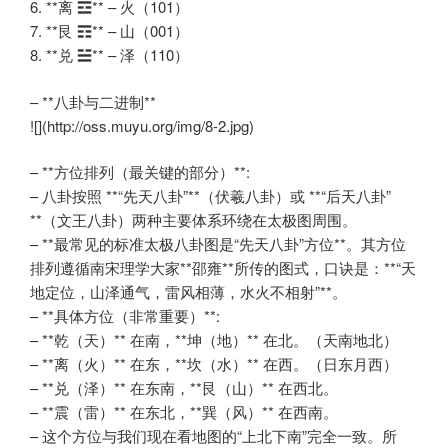
6. **离 ☲** – 火（101）
7. **艮 ☶** – 山（001）
8. **兑 ☱** – 泽（110）
– **八卦与二进制**
![](http://oss.muyu.org/img/8-2.jpg)
– **方位排列（最关键的部分）**:
– 八卦按照 **“先天八卦”**（伏羲八卦）或 **“后天八卦”
**（文王八卦）两种主要体系环绕在太极图周围。
– **最常见的标准太极八卦图是“先天八卦”方位**。其方位
排列遵循南宋理学大家**邵雍**所传的图式，口诀是：**“天
地定位，山泽通气，雷风相薄，水火不相射”**。
– **具体方位（非常重要）**:
– **乾（天）** 在南，**坤（地）** 在北。（天南地北）
– **离（火）** 在东，**坎（水）** 在西。（日东月西）
– **兑（泽）** 在东南，**艮（山）** 在西北。
– **震（雷）** 在东北，**巽（风）** 在西南。
– 这个方位与我们现在看地图的“上北下南”完全一致。所