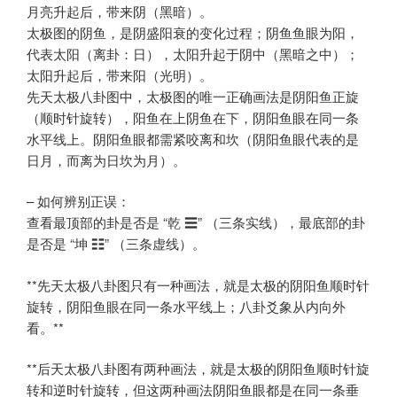
月亮升起后，带来阴（黑暗）。
太极图的阴鱼，是阴盛阳衰的变化过程；阴鱼鱼眼为阳，
代表太阳（离卦：日），太阳升起于阴中（黑暗之中）；
太阳升起后，带来阳（光明）。
先天太极八卦图中，太极图的唯一正确画法是阴阳鱼正旋
（顺时针旋转），阳鱼在上阴鱼在下，阴阳鱼眼在同一条
水平线上。阴阳鱼眼都需紧咬离和坎（阴阳鱼眼代表的是
日月，而离为日坎为月）。
– 如何辨别正误：
查看最顶部的卦是否是 “乾 ☰” （三条实线），最底部的卦
是否是 “坤 ☷” （三条虚线）。
**先天太极八卦图只有一种画法，就是太极的阴阳鱼顺时针
旋转，阴阳鱼眼在同一条水平线上；八卦爻象从内向外
看。**
**后天太极八卦图有两种画法，就是太极的阴阳鱼顺时针旋
转和逆时针旋转，但这两种画法阴阳鱼眼都是在同一条垂