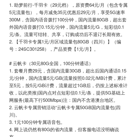
1. 助梦前行-千羽卡（29元档），原资费64元/月（包含专属
5元流量包），每月减免35元优惠后29元/月，享受5G速率
300M，含国内语音拨打100分钟，国内流量80GB，超出套
外国内语音拨打0.15元/分钟，国内流量5元/G，短彩信0.1
元/条。流量可结转、共享，订购成功后不退订长期有效。
2. 【千羽卡专属1元/月区域流量包80GB（四川）】（编
号：24SC301258），产品资费【1元/月】。
# 云帆卡（30元80G全国，100分钟通话）
1. 套餐月费29元，含国内流量30GB，超出后国内通话0.15
元/分钟，国内流量5元/GB(流量按照0.02元/MB计费，累计
至5元，按5元/GB计费，流量超过1GB后，仍按上述标准计
收，以此类推)国内点对点短彩信0.1元/条，提供5G基础上
网服务(最高下行500Mbps)注：国内不含港澳台地区。
2. 云帆卡专属营销活动“云帆卡专属50GB国内流量包(四
川)。
3. 1元100分钟专属语音包。
4. 网上说仍然有80G的省内流量，但客服电话没明确说
有。