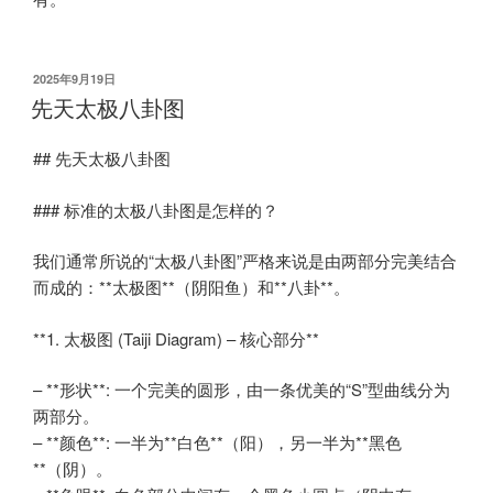
发
2025年9月19日
布
先天太极八卦图
于
## 先天太极八卦图
### 标准的太极八卦图是怎样的？
我们通常所说的“太极八卦图”严格来说是由两部分完美结合
而成的：**太极图**（阴阳鱼）和**八卦**。
**1. 太极图 (Taiji Diagram) – 核心部分**
– **形状**: 一个完美的圆形，由一条优美的“S”型曲线分为
两部分。
– **颜色**: 一半为**白色**（阳），另一半为**黑色
**（阴）。