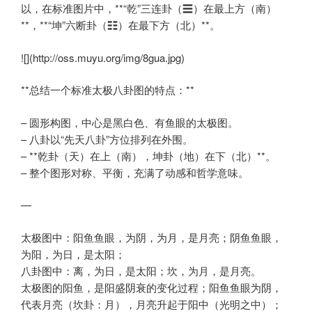
以，在标准图片中，**“乾”三连卦（☰）在最上方（南）
**，**“坤”六断卦（☷）在最下方（北）**。
![](http://oss.muyu.org/img/8gua.jpg)
**总结一个标准太极八卦图的特点：**
– 圆形构图，中心是黑白色、有鱼眼的太极图。
– 八卦以“先天八卦”方位排列在外围。
– **乾卦（天）在上（南），坤卦（地）在下（北）**。
– 整个图形对称、平衡，充满了动感和哲学意味。
—
太极图中：阳鱼鱼眼，为阴，为月，是月亮；阴鱼鱼眼，
为阳，为日，是太阳；
八卦图中：离，为日，是太阳；坎，为月，是月亮。
太极图的阳鱼，是阳盛阴衰的变化过程；阳鱼鱼眼为阴，
代表月亮（坎卦：月），月亮升起于阳中（光明之中）；