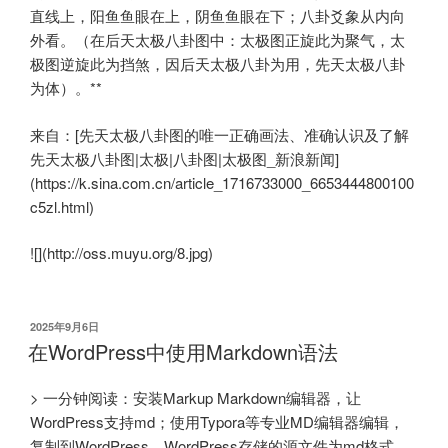
直线上，阳鱼鱼眼在上，阴鱼鱼眼在下；八卦爻象从内向
外看。（在后天太极八卦图中：太极图正旋此为聚气，太
极图逆旋此为挡煞，因后天太极八卦为用，先天太极八卦
为体）。**
来自：[先天太极八卦图的唯一正确画法、准确认识及了解
先天太极八卦图|太极|八卦图|太极图_新浪新闻]
(https://k.sina.com.cn/article_1716733000_6653444800100
c5zl.html)
![](http://oss.muyu.org/8.jpg)
发
2025年9月6日
布
在WordPress中使用Markdown语法
于
> 一分钟阅读：安装Markup Markdown编辑器，让
WordPress支持md；使用Typora等专业MD编辑器编辑，
复制到WordPress。WordPress存储的源文件为md格式。