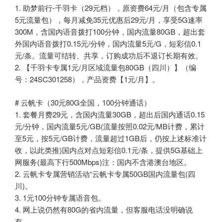
1. 助梦前行-千羽卡（29元档），原资费64元/月（包含专属
5元流量包），每月减免35元优惠后29元/月，享受5G速率
300M，含国内语音拨打100分钟，国内流量80GB，超出套
外国内语音拨打0.15元/分钟，国内流量5元/G，短彩信0.1
元/条。流量可结转、共享，订购成功后不退订长期有效。
2. 【千羽卡专属1元/月区域流量包80GB（四川）】（编
号：24SC301258），产品资费【1元/月】。
# 云帆卡（30元80G全国，100分钟通话）
1. 套餐月费29元，含国内流量30GB，超出后国内通话0.15
元/分钟，国内流量5元/GB(流量按照0.02元/MB计费，累计
至5元，按5元/GB计费，流量超过1GB后，仍按上述标准计
收，以此类推)国内点对点短彩信0.1元/条，提供5G基础上
网服务(最高下行500Mbps)注：国内不含港澳台地区。
2. 云帆卡专属营销活动“云帆卡专属50GB国内流量包(四
川)。
3. 1元100分钟专属语音包。
4. 网上说仍然有80G的省内流量，但客服电话没明确说
有。