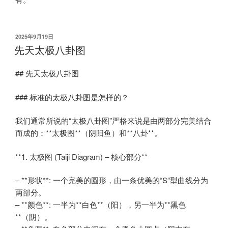
发
2025年9月19日
布
先天太极八卦图
于
## 先天太极八卦图
### 标准的太极八卦图是怎样的？
我们通常所说的“太极八卦图”严格来说是由两部分完美结合
而成的：**太极图**（阴阳鱼）和**八卦**。
**1. 太极图 (Taiji Diagram) – 核心部分**
– **形状**: 一个完美的圆形，由一条优美的“S”型曲线分为
两部分。
– **颜色**: 一半为**白色**（阳），另一半为**黑色
**（阴）。