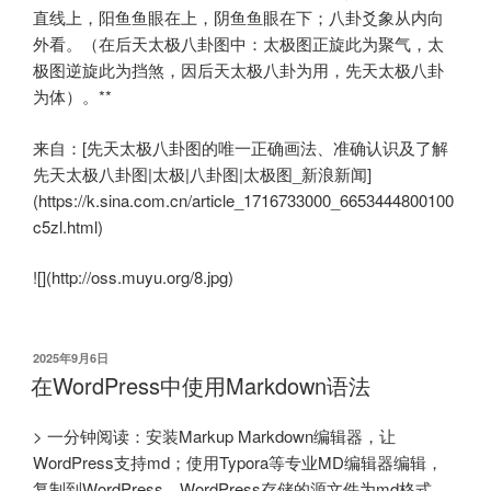
直线上，阳鱼鱼眼在上，阴鱼鱼眼在下；八卦爻象从内向
外看。（在后天太极八卦图中：太极图正旋此为聚气，太
极图逆旋此为挡煞，因后天太极八卦为用，先天太极八卦
为体）。**
来自：[先天太极八卦图的唯一正确画法、准确认识及了解
先天太极八卦图|太极|八卦图|太极图_新浪新闻]
(https://k.sina.com.cn/article_1716733000_6653444800100
c5zl.html)
![](http://oss.muyu.org/8.jpg)
发
2025年9月6日
布
在WordPress中使用Markdown语法
于
> 一分钟阅读：安装Markup Markdown编辑器，让
WordPress支持md；使用Typora等专业MD编辑器编辑，
复制到WordPress。WordPress存储的源文件为md格式。