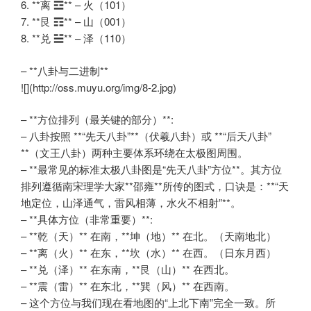
6. **离 ☲** – 火（101）
7. **艮 ☶** – 山（001）
8. **兑 ☱** – 泽（110）
– **八卦与二进制**
![](http://oss.muyu.org/img/8-2.jpg)
– **方位排列（最关键的部分）**:
– 八卦按照 **“先天八卦”**（伏羲八卦）或 **“后天八卦”
**（文王八卦）两种主要体系环绕在太极图周围。
– **最常见的标准太极八卦图是“先天八卦”方位**。其方位
排列遵循南宋理学大家**邵雍**所传的图式，口诀是：**“天
地定位，山泽通气，雷风相薄，水火不相射”**。
– **具体方位（非常重要）**:
– **乾（天）** 在南，**坤（地）** 在北。（天南地北）
– **离（火）** 在东，**坎（水）** 在西。（日东月西）
– **兑（泽）** 在东南，**艮（山）** 在西北。
– **震（雷）** 在东北，**巽（风）** 在西南。
– 这个方位与我们现在看地图的“上北下南”完全一致。所