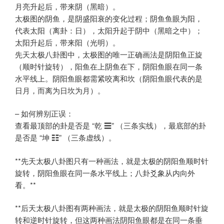
月亮升起后，带来阴（黑暗）。
太极图的阴鱼，是阴盛阳衰的变化过程；阴鱼鱼眼为阳，
代表太阳（离卦：日），太阳升起于阴中（黑暗之中）；
太阳升起后，带来阳（光明）。
先天太极八卦图中，太极图的唯一正确画法是阴阳鱼正旋
（顺时针旋转），阳鱼在上阴鱼在下，阴阳鱼眼在同一条
水平线上。阴阳鱼眼都需紧咬离和坎（阴阳鱼眼代表的是
日月，而离为日坎为月）。
– 如何辨别正误：
查看最顶部的卦是否是 “乾 ☰” （三条实线），最底部的卦
是否是 “坤 ☷” （三条虚线）。
**先天太极八卦图只有一种画法，就是太极的阴阳鱼顺时针
旋转，阴阳鱼眼在同一条水平线上；八卦爻象从内向外
看。**
**后天太极八卦图有两种画法，就是太极的阴阳鱼顺时针旋
转和逆时针旋转，但这两种画法阴阳鱼眼都是在同一条垂