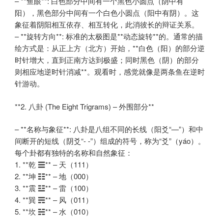
– **鱼眼**: 白色部分中间有一个黑色小圆点（阴中有
阳），黑色部分中间有一个白色小圆点（阳中有阴）。这
象征着阴阳相互依存、相互转化，此消彼长的辩证关系。
– **旋转方向**: 标准的太极图是**动态旋转**的。通常的描
绘方式是：从正上方（北方）开始，**白色（阳）的部分逆
时针增大，直到正南方达到极盛；同时黑色（阴）的部分
则相应地逆时针消减**。观看时，感觉就像是两条鱼在逆时
针游动。
**2. 八卦 (The Eight Trigrams) – 外围部分**
– **名称与象征**: 八卦是八组不同的长线（阳爻“—”）和中
间断开的短线（阴爻“- -”）组成的符号，称为“爻”（yáo）。
每个卦都有独特的名称和自然象征：
1. **乾 ☰** – 天（111）
2. **坤 ☷** – 地（000）
3. **震 ☳** – 雷（100）
4. **巽 ☴** – 风（011）
5. **坎 ☵** – 水（010）