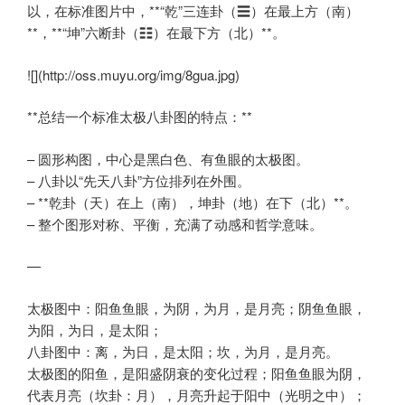
以，在标准图片中，**“乾”三连卦（☰）在最上方（南）
**，**“坤”六断卦（☷）在最下方（北）**。
![](http://oss.muyu.org/img/8gua.jpg)
**总结一个标准太极八卦图的特点：**
– 圆形构图，中心是黑白色、有鱼眼的太极图。
– 八卦以“先天八卦”方位排列在外围。
– **乾卦（天）在上（南），坤卦（地）在下（北）**。
– 整个图形对称、平衡，充满了动感和哲学意味。
—
太极图中：阳鱼鱼眼，为阴，为月，是月亮；阴鱼鱼眼，
为阳，为日，是太阳；
八卦图中：离，为日，是太阳；坎，为月，是月亮。
太极图的阳鱼，是阳盛阴衰的变化过程；阳鱼鱼眼为阴，
代表月亮（坎卦：月），月亮升起于阳中（光明之中）；