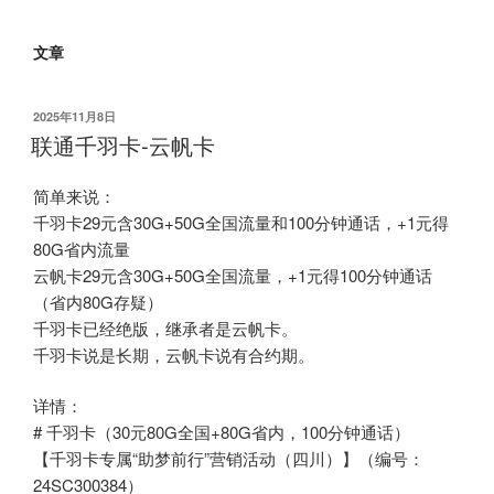
文章
发
2025年11月8日
布
联通千羽卡-云帆卡
于
简单来说：
千羽卡29元含30G+50G全国流量和100分钟通话，+1元得
80G省内流量
云帆卡29元含30G+50G全国流量，+1元得100分钟通话
（省内80G存疑）
千羽卡已经绝版，继承者是云帆卡。
千羽卡说是长期，云帆卡说有合约期。
详情：
# 千羽卡（30元80G全国+80G省内，100分钟通话）
【千羽卡专属“助梦前行”营销活动（四川）】（编号：
24SC300384）